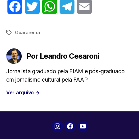
F
T
W
T
E
a
w
h
e
m
Guararema
Tags
c
i
a
l
a
e
t
t
e
i
Por Leandro Cesaroni
b
t
s
g
l
Jornalista graduado pela FIAM e pós-graduado
em jornalismo cultural pela FAAP
o
e
A
r
Ver arquivo
→
o
r
p
a
k
p
m
Instagram
Facebook
YouTube