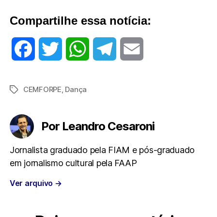
Compartilhe essa notícia:
F
T
W
T
E
a
w
h
e
m
CEMFORPE
,
Dança
Tags
c
i
a
l
a
e
t
t
e
i
Por Leandro Cesaroni
b
t
s
g
l
Jornalista graduado pela FIAM e pós-graduado
em jornalismo cultural pela FAAP
o
e
A
r
Ver arquivo
→
o
r
p
a
k
p
m