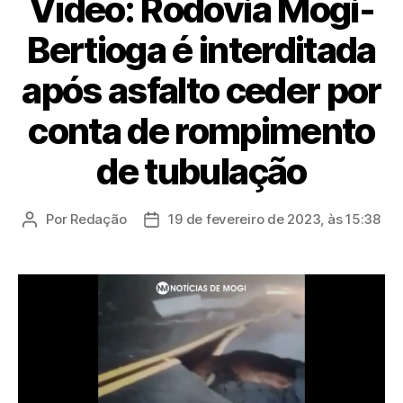
Vídeo: Rodovia Mogi-
Bertioga é interditada
após asfalto ceder por
conta de rompimento
de tubulação
Por
Redação
19 de fevereiro de 2023, às 15:38
Autor
Data
do
de
post
publicação