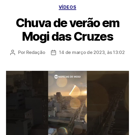
Categorias
VÍDEOS
Chuva de verão em
Mogi das Cruzes
Por
Redação
14 de março de 2023, às 13:02
Autor
Data
do
de
post
publicação