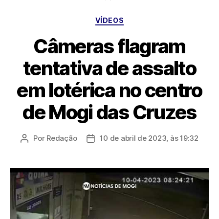
Categorias
VÍDEOS
Câmeras flagram
tentativa de assalto
em lotérica no centro
de Mogi das Cruzes
Por
Redação
10 de abril de 2023, às 19:32
Autor
Data
do
de
post
publicação