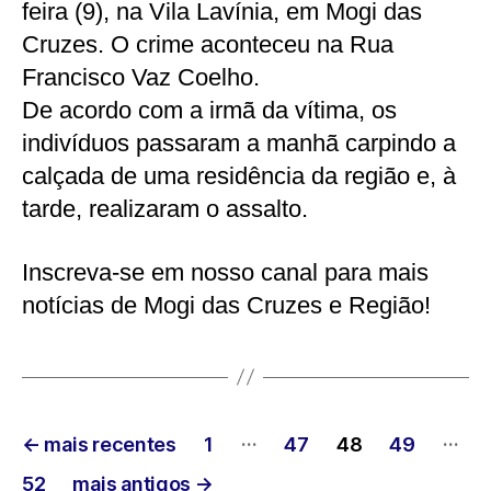
feira (9), na Vila Lavínia, em Mogi das
Cruzes. O crime aconteceu na Rua
Francisco Vaz Coelho.
De acordo com a irmã da vítima, os
indivíduos passaram a manhã carpindo a
calçada de uma residência da região e, à
tarde, realizaram o assalto.
Inscreva-se em nosso canal para mais
notícias de Mogi das Cruzes e Região!
Paginação
…
…
←
mais recentes
1
47
48
49
de
52
mais antigos
→